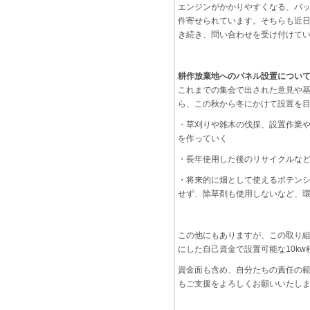
エンジンがかかりやすくなる、バッ
件寄せられています。そちらも近日
き続き、問い合わせを受け付けて
耕作放棄地へのパネル設置につい
これまでの集会で出された意見や
ら、この秋から冬にかけて設置を
・草刈りや雑木の伐採、設置作業
を作っていく
・長年使用した後のリサイクルな
・将来的に畑として使えるポテン
せず、除草剤も使用しないなど、
この他にもありますが、この取り
にした自己資金で設置可能な10k
資金面も含め、自分たちの責任の
もご支援をよろしくお願いいたし