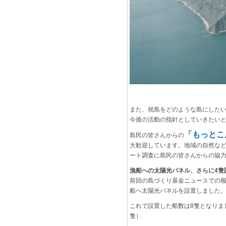
また、祝島をどのような島にした
今後の活動の指針としていきたい
「もっとこ
島民の皆さんからの
大歓迎しています。地域の自然な
ート調査に島民の皆さんからの協
漁船への太陽光パネル、さらに4隻
前回の島づくり基金ニュースでの報
船へ太陽光パネルを設置しました
これで設置した船数は8隻となりま
隻）