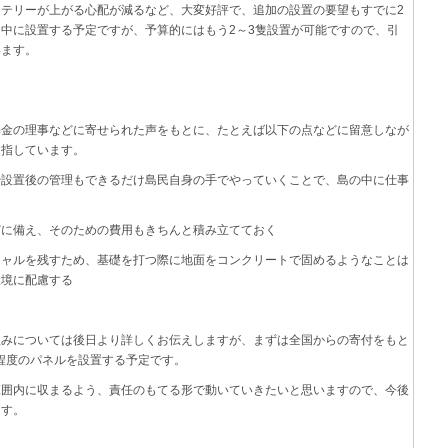
テリーが上がる心配が減るなど、大変好評で、追加の設置の要望もすでに2
中に設置する予定ですが、予算的にはもう2～3隻設置が可能ですので、引
います。
て
基金の理事などに寄せられた声をもとに、たとえば以下の点などに留意しなが
目指しています。
や設置後の管理もできるだけ島民自身の手でやっていくことで、島の中に仕事
どに備え、そのための費用もきちんと積み立てておく
シャルを残すため、基礎を打つ際に地面をコンクリートで固めるようなことは
環境に配慮する
組みについては後日より詳しくお伝えしますが、まずは全国からの寄付をもと
w程度のパネルを設置する予定です。
範囲内に収まるよう、責任のもてる形で動いていきたいと思いますので、今後
ます。