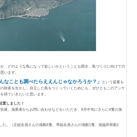
いか、どのような島になって欲しいかということも聞き、島づくりに向けての
と思います。
んなことも調べたらええんじゃなかろうか？」
という提案も
どの財産を生かし、自立した島をつくっていくためにも、ぜひともこのアンケ
力を得ていきたいと思います。
設置しました！
告後、漁業者からお問い合わせなどをいただき、9月中旬にさらに4隻の漁
。
した。（正組合員さんの漁船6隻、準組合員さんの漁船1隻、漁協所有船1